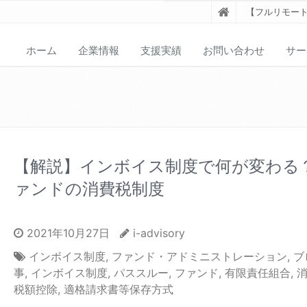
【フルリモート対
ホーム
企業情報
支援実績
お問い合わせ
サー
【解説】インボイス制度で何が変わる
ァンドの消費税制度
2021年10月27日
i-advisory
インボイス制度
,
ファンド・アドミニストレーション
,
ブ
事
,
インボイス制度
,
パススルー
,
ファンド
,
有限責任組合
,
税額控除
,
適格請求書等保存方式