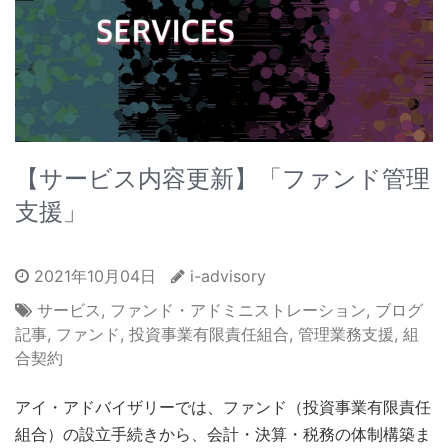
【サービス内容更新】「ファンド管理
支援」
2021年10月04日
i-advisory
サービス
,
ファンド・アドミニストレーション
,
ブログ
記事
,
ファンド
,
投資事業有限責任組合
,
管理業務支援
,
組
合契約
アイ・アドバイザリーでは、ファンド（投資事業有限責任
組合）の設立手続きから、会計・決算・税務の体制構築ま