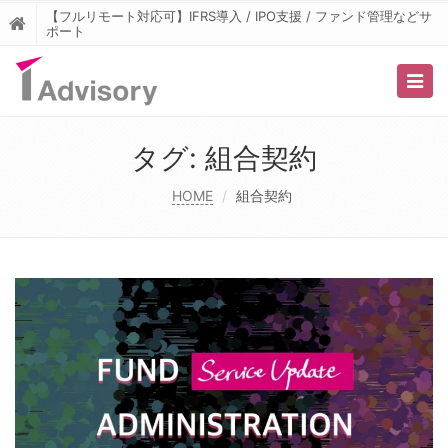
【フルリモート対応可】IFRS導入 / IPO支援 / ファンド管理などサ
ポート
Togg
navig
タグ:
組合契約
HOME
組合契約