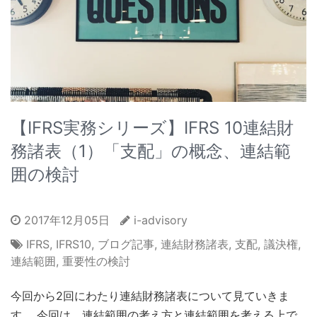
【IFRS実務シリーズ】IFRS 10連結財
務諸表（1）「支配」の概念、連結範
囲の検討
2017年12月05日
i-advisory
IFRS
,
IFRS10
,
ブログ記事
,
連結財務諸表
,
支配
,
議決権
,
連結範囲
,
重要性の検討
今回から2回にわたり連結財務諸表について見ていきま
す。 今回は、連結範囲の考え方と連結範囲を考える上で